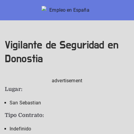
Skip
to
Empleo en España
Nuevos trabajos en España
content
Vigilante de Seguridad en
Donostia
advertisement
Lugar:
San Sebastian
Tipo Contrato:
Indefinido