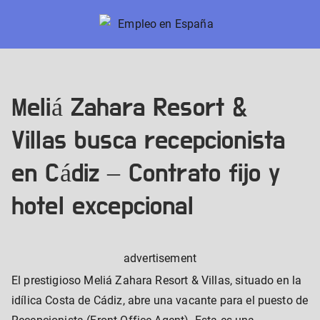
Skip
to
Empleo en España
Nuevos trabajos en España
content
Meliá Zahara Resort &
Villas busca recepcionista
en Cádiz – Contrato fijo y
hotel excepcional
advertisement
El prestigioso Meliá Zahara Resort & Villas, situado en la
idílica Costa de Cádiz, abre una vacante para el puesto de