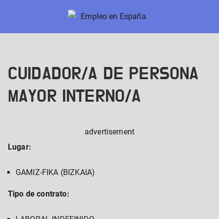
Skip
to
Empleo en España
Nuevos trabajos en España
content
CUIDADOR/A DE PERSONA
MAYOR INTERNO/A
advertisement
Lugar:
GAMIZ-FIKA (BIZKAIA)
Tipo de contrato: