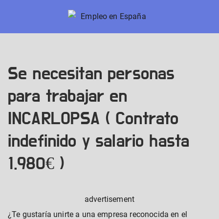
Skip
to
Empleo en España
Nuevos trabajos en España
content
Se necesitan personas
para trabajar en
INCARLOPSA ( Contrato
indefinido y salario hasta
1.980€ )
advertisement
¿Te gustaría unirte a una empresa reconocida en el