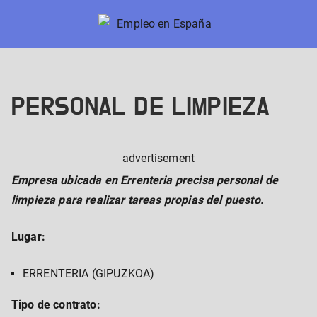
Skip
to
Empleo en España
Nuevos trabajos en España
content
PERSONAL DE LIMPIEZA
advertisement
Empresa ubicada en Errenteria precisa personal de
limpieza para realizar tareas propias del puesto.
Lugar:
ERRENTERIA (GIPUZKOA)
Tipo de contrato: