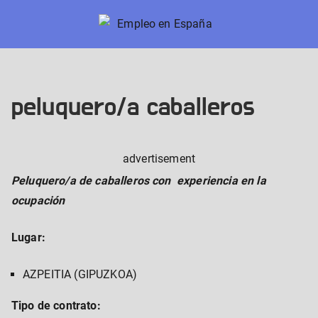
Skip
to
Empleo en España
Nuevos trabajos en España
content
peluquero/a caballeros
advertisement
Peluquero/a de caballeros con experiencia en la
ocupación
Lugar:
AZPEITIA (GIPUZKOA)
Tipo de contrato: