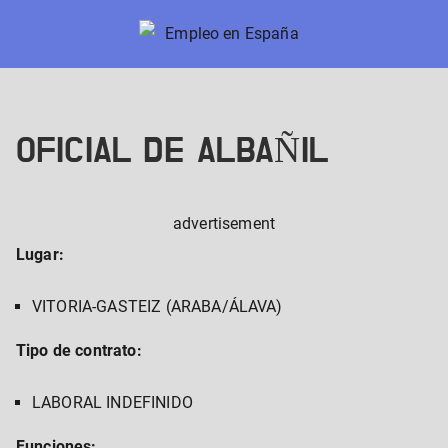
Skip
to
Empleo en España
Nuevos trabajos en España
content
OFICIAL DE ALBAÑIL
advertisement
Lugar:
VITORIA-GASTEIZ (ARABA/ÁLAVA)
Tipo de contrato:
LABORAL INDEFINIDO
Funciones: