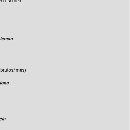
vertisement
lencia
€ brutos/mes)
elona
cia