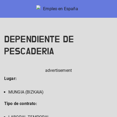
Skip
to
Empleo en España
Nuevos trabajos en España
content
DEPENDIENTE DE
PESCADERIA
advertisement
Lugar:
MUNGIA (BIZKAIA)
Tipo de contrato: