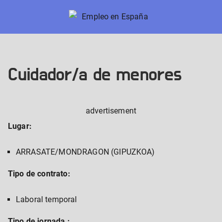
Skip
to
Empleo en España
Nuevos trabajos en España
content
Cuidador/a de menores
advertisement
Lugar:
ARRASATE/MONDRAGON (GIPUZKOA)
Tipo de contrato:
Laboral temporal
Tipo de jornada :