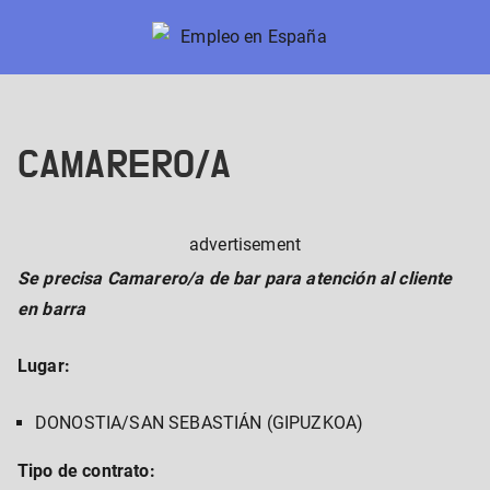
Skip
to
Empleo en España
Nuevos trabajos en España
content
CAMARERO/A
advertisement
Se precisa Camarero/a de bar para atención al cliente
en barra
Lugar:
DONOSTIA/SAN SEBASTIÁN (GIPUZKOA)
Tipo de contrato: